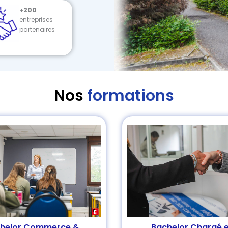
+200
entreprises
partenaires
Nos
formations
helor Commerce &
Bachelor Chargé.e