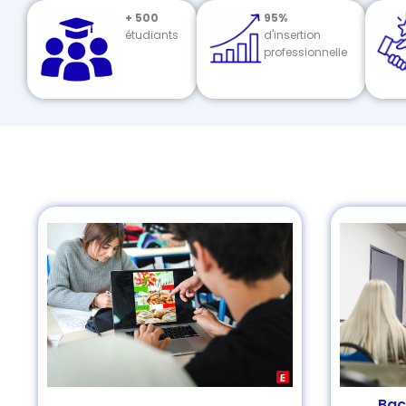
+ 500
95%
étudiants
d'insertion
professionnelle
Bac